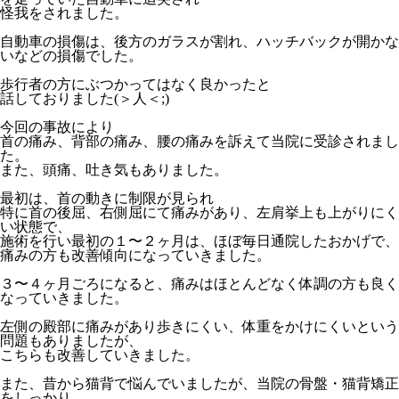
怪我をされました。
自動車の損傷は、後方のガラスが割れ、ハッチバックが開かな
いなどの損傷でした。
歩行者の方にぶつかってはなく良かったと
話しておりました(＞人＜;)
今回の事故により
首の痛み、背部の痛み、腰の痛みを訴えて当院に受診されまし
た。
また、頭痛、吐き気もありました。
最初は、首の動きに制限が見られ
特に首の後屈、右側屈にて痛みがあり、左肩挙上も上がりにく
い状態で、
施術を行い最初の１〜２ヶ月は、ほぼ毎日通院したおかげで、
痛みの方も改善傾向になっていきました。
３〜４ヶ月ごろになると、痛みはほとんどなく体調の方も良く
なっていきました。
左側の殿部に痛みがあり歩きにくい、体重をかけにくいという
問題もありましたが、
こちらも改善していきました。
また、昔から猫背で悩んでいましたが、当院の骨盤・猫背矯正
をしっかり