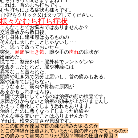
むち打ちって聞きますよね？？
これは、首のむち打ちです。
むち打ちによる症状も様々です。
↓下記をクリック又はタップしてください。
様々なむち打ち症状
こんなことでお悩みではありませんか？
交通事故から数日後、
少し身体に違和感はあるものの
そんなに大したことじゃないし･･･
と、思って放っておいたら
突然、
頭痛
や
吐き気
、腕や手の
痺れ
の症状が
出始めた。
慌てて、整形外科・脳外科でレントゲンや
検査をしたけれど、脳や神経には
異常なしと言われた。
頭痛や吐き気で気分は悪いし、首の痛みもある。
薬や湿布では治らない。
こうなると、筋肉や骨格に原因が
あるかもしれませんね。
当院で大事にしているのは治療の前の検査です。
原因が分からないと治療の効果が上がりませんし
かえって悪化してしまう恐れもあります。
治療したのに悪くなってしまった経験や
そんな事を聞いたことはありませんか？
それは、検査の甘さが原因です。
どこの筋肉が原因で首の嫌な痛みがあるのか
どこの神経が圧迫されているから腕の痺れがでているのか
この痛みって筋肉のコリが原因？神経の圧迫が原因？