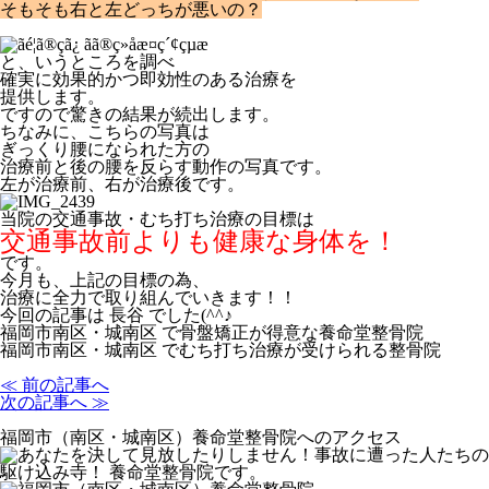
そもそも右と左どっちが悪いの？
と、いうところを調べ
確実に効果的かつ即効性のある治療を
提供します。
ですので驚きの結果が続出します。
ちなみに、こちらの写真は
ぎっくり腰になられた方の
治療前と後の腰を反らす動作の写真です。
左が治療前、右が治療後です。
当院の交通事故・むち打ち治療の目標は
交通事故前よりも健康な身体を！
です。
今月も、上記の目標の為、
治療に全力で取り組んでいきます！！
今回の記事は 長谷 でした(^^♪
福岡市南区・城南区 で骨盤矯正が得意な養命堂整骨院
福岡市南区・城南区 でむち打ち治療が受けられる整骨院
≪ 前の記事へ
次の記事へ ≫
福岡市（南区・城南区）養命堂整骨院へのアクセス