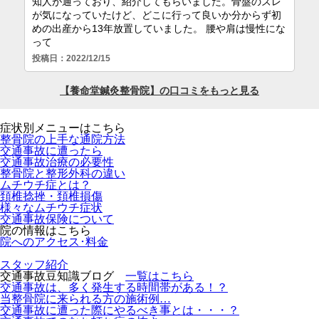
症状別メニューはこちら
整骨院の上手な通院方法
交通事故に遭ったら
交通事故治療の必要性
整骨院と整形外科の違い
ムチウチ症とは？
頚椎捻挫・頚椎損傷
様々なムチウチ症状
交通事故保険について
院の情報はこちら
院へのアクセス･料金
スタッフ紹介
交通事故豆知識ブログ
一覧はこちら
交通事故は、多く発生する時間帯がある！？
当整骨院に来られる方の施術例…
交通事故に遭った際にやるべき事とは・・・？